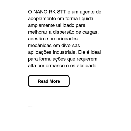
O NANO RK STT é um agente de
acoplamento em forma líquida
amplamente utilizado para
melhorar a dispersão de cargas,
adesão e propriedades
mecânicas em diversas
aplicações industriais. Ele é ideal
para formulações que requerem
alta performance e estabilidade.
Read More
TEMPILINK S FAC 817I