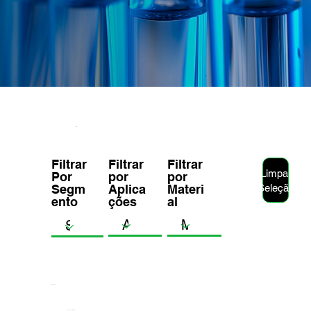
Filtros
Filtrar
Filtrar
Filtrar
Limpar
por
Por
por
Seleção
Materi
Segm
Aplica
al
ento
ções
0 Produtos
CHERRY - Fertilizante