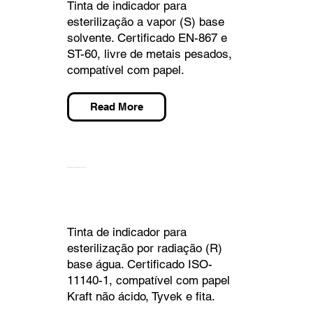
Tinta de indicador para
esterilização a vapor (S) base
solvente. Certificado EN-867 e
ST-60, livre de metais pesados,
compatível com papel.
Read More
TEMPILINK R FYR 90AQ [DYE & ACTIVATOR]
Tinta de indicador para
esterilização por radiação (R)
base água. Certificado ISO-
11140-1, compatível com papel
Kraft não ácido, Tyvek e fita.