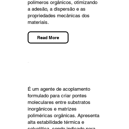
polímeros orgânicos, otimizando
a adesão, a dispersão e as
propriedades mecânicas dos
materiais.
Read More
ACIL 90
É um agente de acoplamento
formulado para criar pontes
moleculares entre substratos
inorgânicos e matrizes
poliméricas orgânicas. Apresenta
alta estabilidade térmica e
solvolítica, sendo indicado para