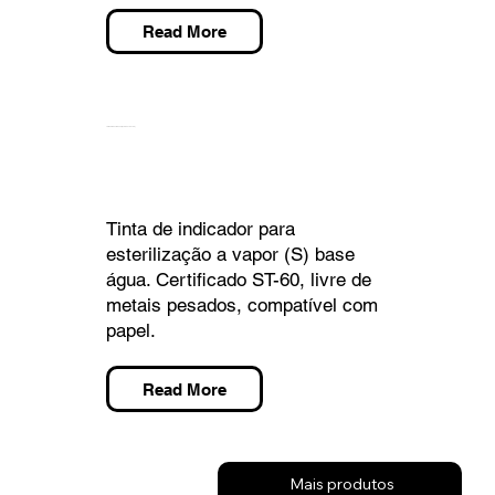
Read More
TEMPILINK S FWR 200 [DYE & ACTIVATOR]
Tinta de indicador para
esterilização a vapor (S) base
água. Certificado ST-60, livre de
metais pesados, compatível com
papel.
Read More
Mais produtos