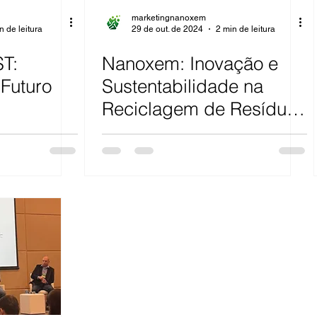
marketingnanoxem
n de leitura
29 de out. de 2024
2 min de leitura
T:
Nanoxem: Inovação e
Futuro
Sustentabilidade na
Reciclagem de Resíduos
Têxteis