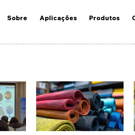
Sobre
Aplicações
Produtos
 por dentro dos nossos novos produtos, tecnologias de ponta e tudo o que está acontecendo na Nanoxem. Não perca as novidades e tendências que podem transformar sua experiência no setor químico. Acompanhe-nos e esteja sempre atualizado com o que há de mais inovado