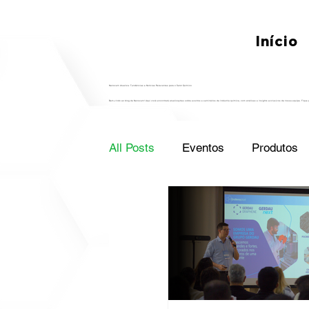
Início
Nanoxem Atualiza: Tendências e Notícias Relevantes para o Setor Químico
Bem-vindo ao blog da Nanoxem! Aqui você encontrará atualizações sobre eventos e seminários da indústria química, com análises e insights exclusivos da nossa equipe. Fique
All Posts
Eventos
Produtos