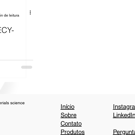
in de leitura
ECY-
rials science
Início
Instagr
Sobre
LinkedI
Contato
Produtos
Pergunt