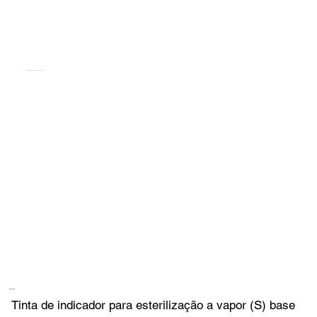
TEMPILINK S FGP 202 [DYE & ACTIVATOR]
Descrição
Tinta de indicador para esterilização a vapor (S) base